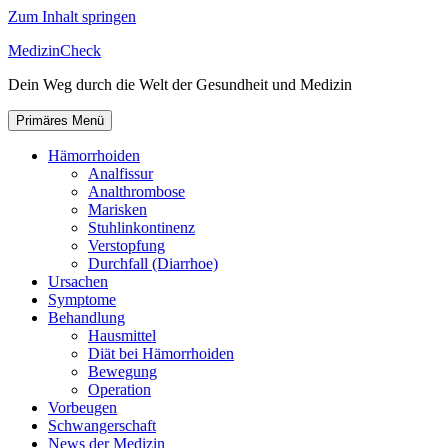
Zum Inhalt springen
MedizinCheck
Dein Weg durch die Welt der Gesundheit und Medizin
Primäres Menü
Hämorrhoiden
Analfissur
Analthrombose
Marisken
Stuhlinkontinenz
Verstopfung
Durchfall (Diarrhoe)
Ursachen
Symptome
Behandlung
Hausmittel
Diät bei Hämorrhoiden
Bewegung
Operation
Vorbeugen
Schwangerschaft
News der Medizin